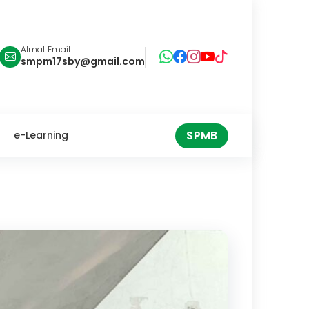
Almat Email
smpm17sby@gmail.com
SPMB
e-Learning