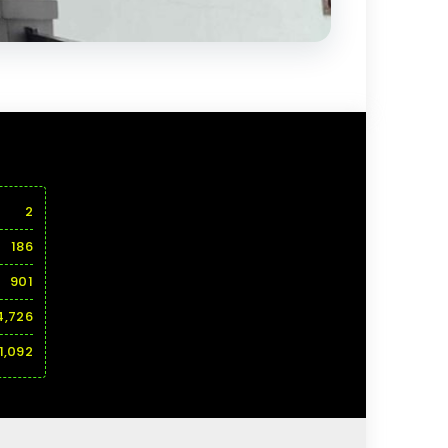
2
186
901
4,726
1,092